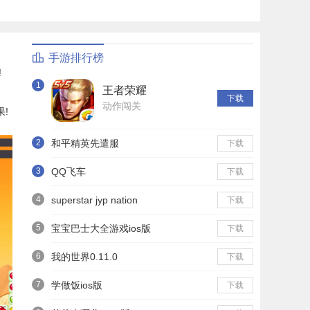
手游排行榜
!
1
王者荣耀
下载
动作闯关
!
2
和平精英先遣服
下载
3
QQ飞车
下载
4
superstar jyp nation
下载
5
宝宝巴士大全游戏ios版
下载
6
我的世界0.11.0
下载
7
学做饭ios版
下载