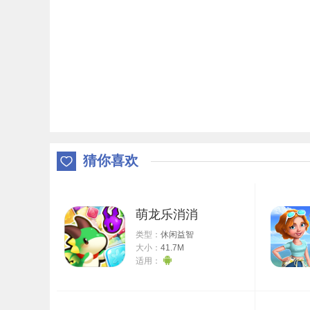
猜你喜欢
萌龙乐消消
类型：
休闲益智
大小：
41.7M
适用：