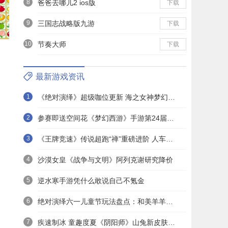
8
爸爸去哪儿2 ios版
下载
9
三国志战略版九游
下载
10
节奏大师
下载
最新游戏资讯
1
《绝对演绎》超级咖位更新 海之女神梦幻时装免费拿！
2
参赛即送空间花《梦幻西游》手游第24届X9联赛报名进行中！
3
《王牌竞速》传说超跑“禅”重磅进阶 人车合一 竞速飞升！
4
沙漠女皇《战争与文明》阿列克谢研究降价
5
逆水寒手游凭什么敢说自己不氪金
6
绝对演绎六一儿童节玩法盘点：和美羊羊一起回忆童年
7
疾速制冰 童趣度夏《阴阳师》山兔新皮肤上线