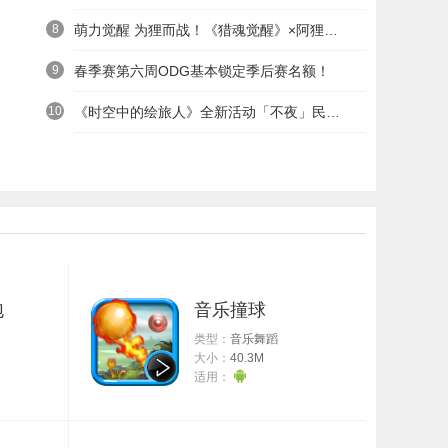
8
萌力觉醒 为狸而战！《猎魂觉醒》×阿狸童话冒险六一启航
9
春季赛第六周ODG基本锁定季后赛名额！
10
《时空中的绘旅人》全新活动「不夜」民国服装上线——浮世清欢同游不夜之城
泡
音乐撞球
类型：
音乐舞蹈
大小：
40.3M
适用：