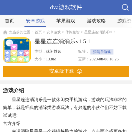
dva游戏软件
首页
安卓游戏
苹果游戏
游戏攻略
游戏资
您当前的位置：
首页
>
安卓游戏
>
休闲益智
>
星星连连消消乐v1.5.1
星星连连消消乐v1.5.1
类型：
休闲益智
标签：
消消乐游戏
消除
大小：
13.8M
更新：
2020-08-06 16:26
安卓版下载
游戏介绍
星星连连消消乐是一款休闲类手机游戏，游戏的玩法非常的
简单，就是经典的消除类游戏玩法，有兴趣的小伙伴们不妨下载
试试吧!
官方介绍
幸运消除星星是一个很锻炼脑力的游戏。点击两个或更多相