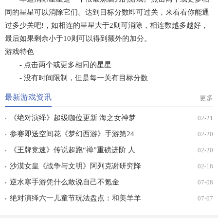
同的星星可以消除它们。达到目标分数即可过关，来看看你能通
过多少关吧!，如相连的星星大于2则可消除，相连数越多越好，
最后如果剩余小于10则可以得到额外的加分。
游戏特色
- 点击两个或更多相同的星星
- 没有时间限制，但是每一关有目标分数
最新游戏资讯
更多
《绝对演绎》超级咖位更新 海之女神梦
02-21
幻时装免费拿！
参赛即送空间花《梦幻西游》手游第24
02-20
届X9联赛报名进行中！
《王牌竞速》传说超跑“禅”重磅进阶 人
02-20
车合一 竞速飞升！
沙漠女皇《战争与文明》阿列克谢研究降
02-18
价
逆水寒手游凭什么敢说自己不氪金
07-08
绝对演绎六一儿童节玩法盘点：和美羊羊
07-07
一起回忆童年